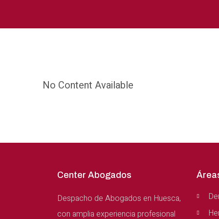
No Content Available
Center Abogados
Área
Der
Despacho de Abogados en Huesca,
He
con amplia experiencia profesional