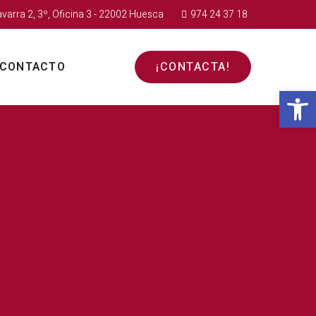
avarra 2, 3º, Oficina 3 - 22002 Huesca
974 24 37 18
CONTACTO
¡CONTACTA!
Abr