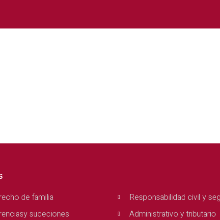
s
echo de familia
Responsabilidad civil y se
renciasy suceciones
Administrativo y tributario