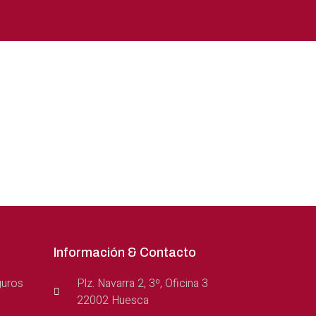
Información & Contacto
guros
Plz. Navarra 2, 3º, Oficina 3
22002 Huesca