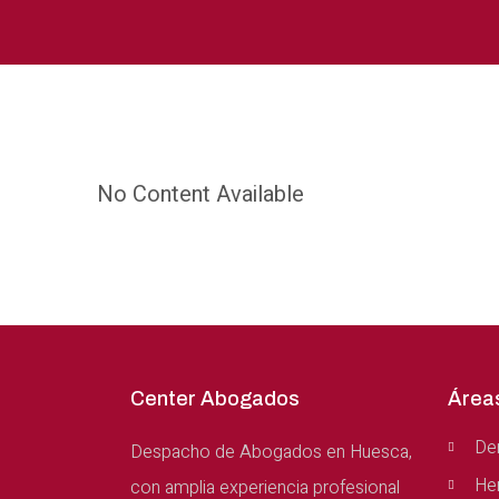
No Content Available
Center Abogados
Área
Der
Despacho de Abogados en Huesca,
He
con amplia experiencia profesional