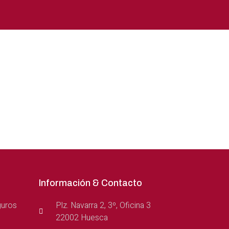
Información & Contacto
guros
Plz. Navarra 2, 3º, Oficina 3
22002 Huesca