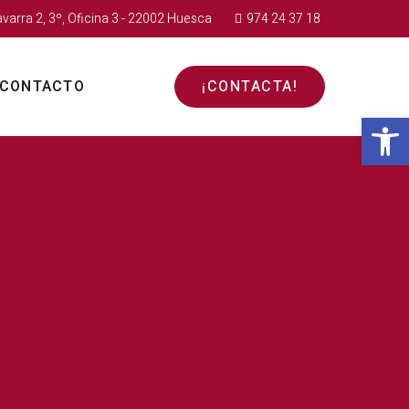
avarra 2, 3º, Oficina 3 - 22002 Huesca
974 24 37 18
CONTACTO
¡CONTACTA!
Abr