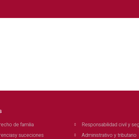
s
echo de familia
Responsabilidad civil y se
renciasy suceciones
Administrativo y tributario